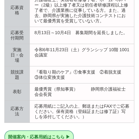
ー（2級）以上修了者又は初任者研修課程以上修
応募資
了者で、介護業務に従事している方。また、過
格
去、静岡県が実施した介護技術コンテストにお
いて最優秀賞を受賞していない方。
応募受
8月13日～10月4日 募集期間を延長しました。
付期間
実施
令和6年11月23日（土）グランシップ 10階 1001
日・会
会議室
場
競技課
『看取り期のケア』①食事支援 ②着脱支援
題
③体位変換支援
最優秀賞（県知事賞） 静岡県介護福祉士
表彰
会会長賞
応募用紙にご記入の上、郵送またはFAXでご応募
応募方
ください。保有資格（登録証または修了証）写
法
しを添付してください。）
開催案内・応募用紙はこちら ▶