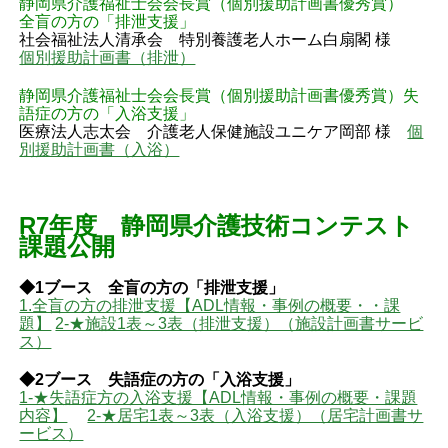
静岡県介護福祉士会会長賞（個別援助計画書優秀賞）
全盲の方の「排泄支援」
社会福祉法人清承会 特別養護老人ホーム白扇閣 様
個別援助計画書（排泄）
静岡県介護福祉士会会長賞（個別援助計画書優秀賞）失
語症の方の「入浴支援」
医療法人志太会 介護老人保健施設ユニケア岡部 様
個
別援助計画書（入浴）
R7年度 静岡県介護技術コンテスト
課題公開
◆1ブース 全盲の方の「排泄支援」
1.全盲の方の排泄支援【ADL情報・事例の概要・・課
題】
2-★施設1表～3表（排泄支援）（施設計画書サービ
ス）
◆2ブース 失語症の方の「入浴支援」
1-★失語症方の入浴支援【ADL情報・事例の概要・課題
内容】
2-★居宅1表～3表（入浴支援）（居宅計画書サ
ービス）