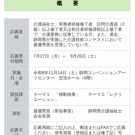
概 要
介護福祉士、実務者研修修了者、訪問介護員（2
級）以上修了者又は初任者研修課程以上修了者
応募資
で、介護業務に従事している方。また、過去、
格
静岡県が実施した介護技術コンテストにおいて
最優秀賞を受賞していない方。
応募受
7月27日（月）～ 9月26日（土）
付期間
実施
令和8年11月14日（土）静岡コンベンションアー
日・会
ツセンター 交流ホール（6階）
場
競技課
テーマ１ 「移動移乗」 テーマ２「レクリ
題
エーション」
最優秀賞（県知事賞） 静岡県介護福祉士
表彰
会会長賞
応募用紙にご記入の上、郵送またはFAXでご応募
応募方
ください。保有資格（登録証または修了証）写