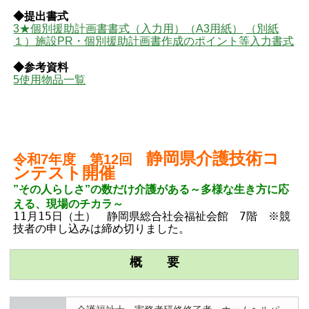
◆提出書式
3★個別援助計画書書式（入力用）（A3用紙）
（別紙
１）施設PR・個別援助計画書作成のポイント等入力書式
◆参考資料
5使用物品一覧
静岡県介護技術コ
令和7年度 第12回
ンテスト開催
”その人らしさ”の数だけ介護がある～多様な生き方に応
える、現場のチカラ～
11月15日（土） 静岡県総合社会福祉会館 7階 ※競
技者の申し込みは締め切りました。
概 要