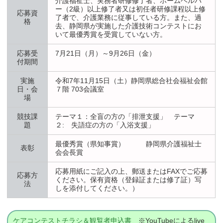
介護福祉士、実務者研修修了者、ホームヘルパ
ー（2級）以上修了者又は初任者研修課程以上修
応募資
了者で、介護業務に従事している方。また、過
格
去、静岡県が実施した介護技術コンテストにお
いて最優秀賞を受賞していない方。
応募受
7月21日（月）～9月26日（金）
付期間
実施
令和7年11月15日（土）静岡県総合社会福祉会館
日・会
７階 703会議室
場
競技課
テーマ１：全盲の方の「排泄支援」 テーマ
題
２: 失語症の方の「入浴支援」
最優秀賞（県知事賞） 静岡県介護福祉士
表彰
会会長賞
応募用紙にご記入の上、郵送またはFAXでご応募
応募方
ください。保有資格（登録証または修了証）写
法
しを添付してください。）
ケアコンテストチラシ＆観覧者申込書
※YouTubeによるlive