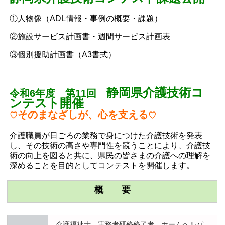
①人物像（ADL情報・事例の概要・課題）
②施設サービス計画書・週間サービス計画表
③個別援助計画書（A3書式）
静岡県介護技術コ
令和6年度 第11回
ンテスト開催
そのまなざしが、心を支える
♡
♡
介護職員が日ごろの業務で身につけた介護技術を発表
し、その技術の高さや専門性を競うことにより、介護技
術の向上を図ると共に、県民の皆さまの介護への理解を
深めることを目的としてコンテストを開催します。
概 要
介護福祉士、実務者研修修了者、ホームヘルパ