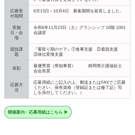
応募受
8月13日～10月4日 募集期間を延長しました。
付期間
実施
令和6年11月23日（土）グランシップ 10階 1001
日・会
会議室
場
競技課
『看取り期のケア』①食事支援 ②着脱支援
題
③体位変換支援
最優秀賞（県知事賞） 静岡県介護福祉士
表彰
会会長賞
応募用紙にご記入の上、郵送またはFAXでご応募
応募方
ください。保有資格（登録証または修了証）写
法
しを添付してください。）
開催案内・応募用紙はこちら ▶