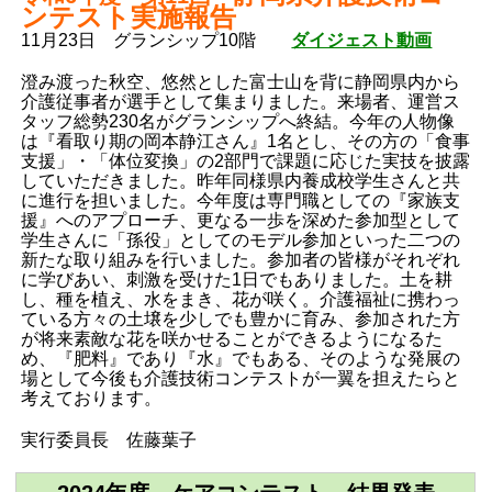
ンテスト実施報告
11月23日 グランシップ10階
ダイジェスト動画
澄み渡った秋空、悠然とした富士山を背に静岡県内から
介護従事者が選手として集まりました。来場者、運営ス
タッフ総勢230名がグランシップへ終結。今年の人物像
は『看取り期の岡本静江さん』1名とし、その方の「食事
支援」・「体位変換」の2部門で課題に応じた実技を披露
していただきました。昨年同様県内養成校学生さんと共
に進行を担いました。今年度は専門職としての『家族支
援』へのアプローチ、更なる一歩を深めた参加型として
学生さんに「孫役」としてのモデル参加といった二つの
新たな取り組みを行いました。参加者の皆様がそれぞれ
に学びあい、刺激を受けた1日でもありました。土を耕
し、種を植え、水をまき、花が咲く。介護福祉に携わっ
ている方々の土壌を少しでも豊かに育み、参加された方
が将来素敵な花を咲かせることができるようになるた
め、『肥料』であり『水』でもある、そのような発展の
場として今後も介護技術コンテストが一翼を担えたらと
考えております。
実行委員長 佐藤葉子