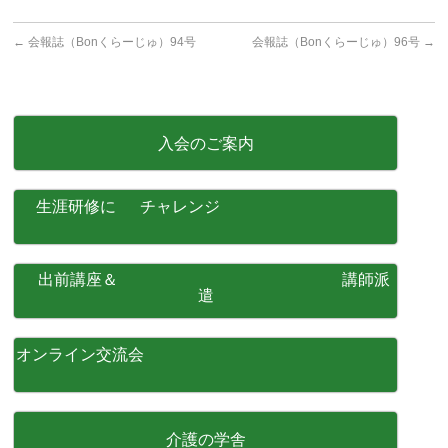
←
会報誌（Bonくらーじゅ）94号
会報誌（Bonくらーじゅ）96号
→
入会のご案内
生涯研修に チャレンジ
出前講座＆ 講師派
遣
オンライン交流会
介護の学舎