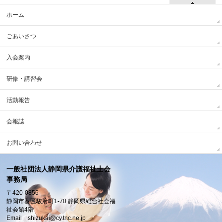
ホーム
ごあいさつ
入会案内
研修・講習会
活動報告
会報誌
お問い合わせ
一般社団法人静岡県介護福祉士会
事務局
〒420-0856
静岡市葵区駿府町1-70 静岡県総合社会福
祉会館4階
Email shizukai@cy.tnc.ne.jp