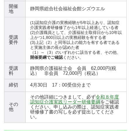
開催
静岡県総合社会福祉会館シズウエル
地
(1)認知症介護の実務経験が5年以上あり、認知症
介護実践者研修修了から1年以上経過している者
(2)介護職員として、介護福祉士取得日から10年以
受講
上かつ1,800日以上の実務経験を有する者
要件
(3)上記（2）と同等以上の能力を有する者である
と実施主体の長が認めた者
（1）～（3）のいずれかに該当する者、その他、
開催要綱でご確認
ください。
受講
静岡県介護福祉士会 会員 62,000円(税
料
込） 非会員 72,000円（税込）
締切
4月30日 17：00受信分まで
その他詳細につきまして、必ず
令和８年度
認知症介護実践リーダー研修要綱
をご確認
その
ください。申し込みの際は、認知症実践者
他
研修修了書の写しを必ず提出してくださ
い。