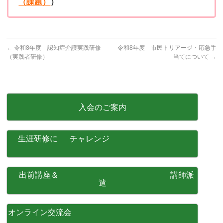
（課題）
）
←
令和8年度 認知症介護実践研修
令和8年度 市民トリアージ・応急手
（実践者研修）
当てについて
→
入会のご案内
生涯研修に チャレンジ
出前講座＆ 講師派
遣
オンライン交流会