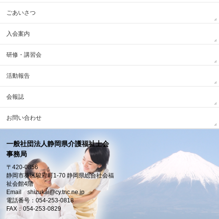
ごあいさつ
入会案内
研修・講習会
活動報告
会報誌
お問い合わせ
一般社団法人静岡県介護福祉士会
事務局
〒420-0856
静岡市葵区駿府町1-70 静岡県総合社会福
祉会館4階
Email shizukai@cy.tnc.ne.jp
電話番号：054-253-0818
FAX：054-253-0829