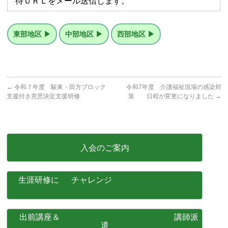
待ＵＲＬをメール送信します。
東部地区 ▶
中部地区 ▶
西部地区 ▶
←
令和７年度 駿東・田方ブロック
令和7年度 介護福祉現場の感染対
支援付き意思決定支援研修
策 日程が変更になりました
→
入会のご案内
生涯研修に チャレンジ
出前講座＆ 講師派
遣