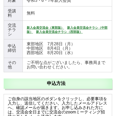
対象
令和5・6・7年新入会員
受講
無料
料
交流
新入会員交流会（東部版）
新入会員交流会チラシ（中部
チラ
版）
新入会員交流会チラシ（西部版）
シ
東部地区 7月28日（月）
申込
中部地区 8月4日（月）
締切
西部地区 8月20日（水）
その
ご不明な点がございましたら、事務局まで
他
お問い合わせください。
申込方法
ご自身の該当地区
のボダンをクリックし、必要事項を
入力し、送信してください。入力したメールアドレス
へ、確認メールが届きます。
お申し込みされた方に
は、交流会全日までに交流会のzoomミーティング招