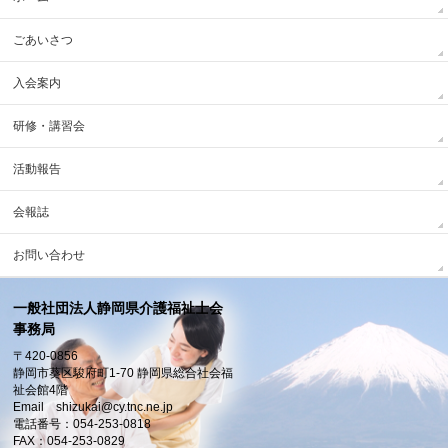
ごあいさつ
入会案内
研修・講習会
活動報告
会報誌
お問い合わせ
一般社団法人静岡県介護福祉士会
事務局
〒420-0856
静岡市葵区駿府町1-70 静岡県総合社会福
祉会館4階
Email shizukai@cy.tnc.ne.jp
電話番号：054-253-0818
FAX：054-253-0829